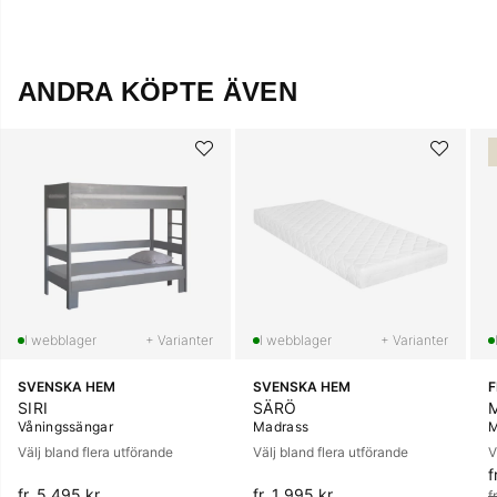
ANDRA KÖPTE ÄVEN
+ Varianter
+ Varianter
SVENSKA HEM
SVENSKA HEM
SIRI
SÄRÖ
Våningssängar
Madrass
M
Välj bland flera utförande
Välj bland flera utförande
V
f
O
fr. 5 495 kr
fr. 1 995 kr
f