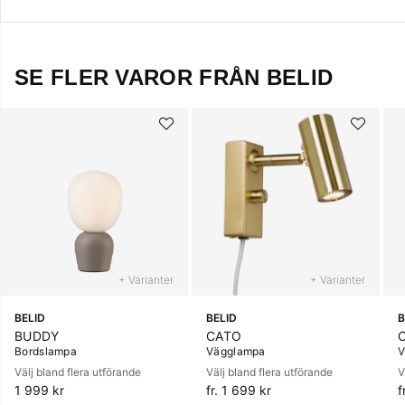
SE FLER VAROR FRÅN BELID
+ Varianter
+ Varianter
BELID
BELID
B
BUDDY
CATO
Bordslampa
Vägglampa
V
Välj bland flera utförande
Välj bland flera utförande
V
1 999 kr
fr. 1 699 kr
f