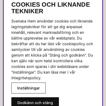
COOKIES OCH LIKNANDE
SOCIALA MEDIER
TEKNIKER
Facebook
Svenska Hem använder cookies och liknande
Instagram
lagringstekniker för att ge dig anpassat
innehåll, relevant marknadsföring och en
Linkedin
bättre upplevelse av vår webbplats. Du
Pinterest
bekräftar att du har läst vår cookiepolicy och
samtycker till vår användning av cookies
genom att klicka på "Stäng och godkänn". Du
SVENSKA HEM
kan själv när som helst kontrollera vilka
cookies som sparas i din webbläsare under
Varmt välkommen till Svenska Hem!
”Inställningar”. Du kan läsa mer i vår
Vi värdesätter våra kunder högt och finns här för att hjälpa dig
Integritetspolicy
.
om du har några frågor eller vill ha inspiration.
Inställningar
Telefon:
010-35 00 610
E-post:
e-handel@svenskahem.se
Godkänn och stäng
Våra butiker