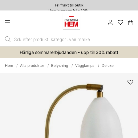
Fri frakt till butik
Hemleverans från 195:-
4.7
Va
An
.
Härliga sommarerbjudanden - upp till 30% rabatt
Hem
Alla produkter
Belysning
Vägglampa
Deluxe
Produktbilder