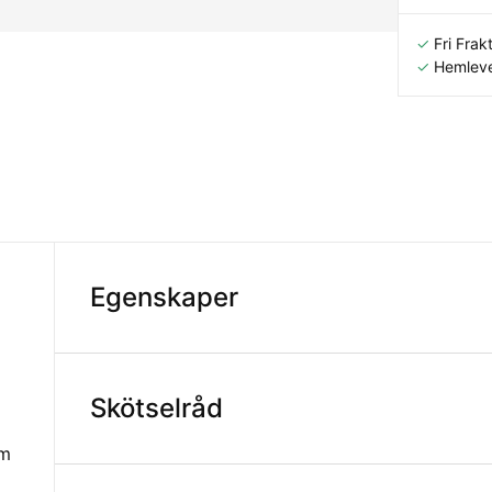
✓
Fri Frakt
✓
Hemleve
Egenskaper
Skötselråd
äm