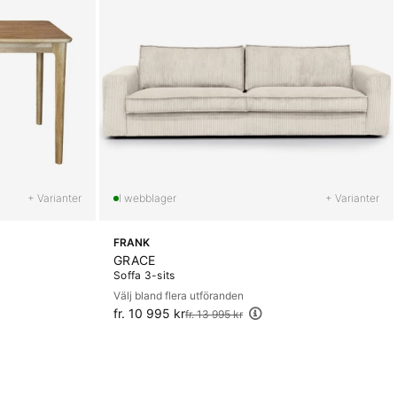
+ Varianter
+ Varianter
FRANK
GRACE
Soffa 3-sits
Välj bland flera utföranden
fr. 10 995 kr
Ordinarie pris:
fr. 13 995 kr