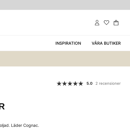
Var
Ant
.
INSPIRATION
VÅRA BUTIKER
5.0
2 recensioner
R
toljad. Läder Cognac.