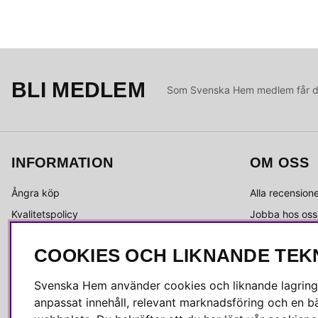
BLI MEDLEM
Som Svenska Hem medlem får du 
INFORMATION
OM OSS
Ångra köp
Alla recension
Kvalitetspolicy
Jobba hos oss
Integritetspolicy
Om Svenska 
COOKIES OCH LIKNANDE TEK
Köpvillkor
Kundservice
Leverans
Medlemsklubb
Svenska Hem använder cookies och liknande lagrings
Reklamation & retur
Press & media
anpassat innehåll, relevant marknadsföring och en bä
Skötselråd