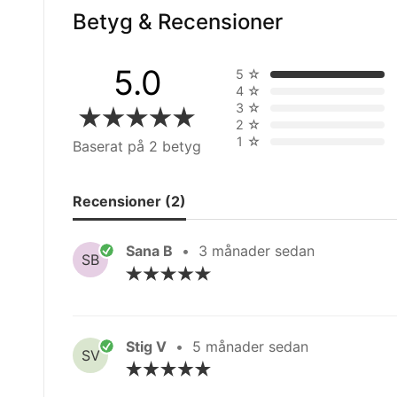
Betyg & Recensioner
5.0
5
☆
4
☆
3
☆
2
☆
1
☆
Baserat på 2 betyg
Recensioner (2)
Sana B
•
3 månader sedan
SB
Stig V
•
5 månader sedan
SV