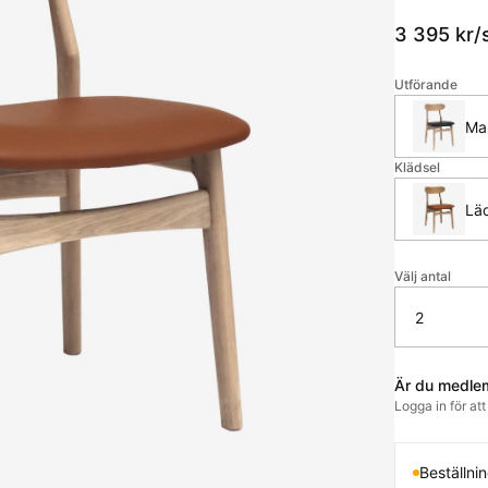
3 395
kr
/
Utförande
Mas
Klädsel
Lä
Välj antal
Är du medle
Logga in för at
Beställni