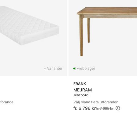
+ Varianter
FRANK
MEJRAM
Matbord
utförande
Välj bland flera utföranden
fr. 6 796 kr
Ordinarie pris:
fr. 7 995 kr