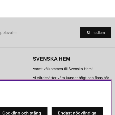
upplevelse
Bli medlem
SVENSKA HEM
Varmt välkommen till Svenska Hem!
Vi värdesätter våra kunder högt och finns här
för att hjälpa dig om du har några frågor eller
vill ha inspiration.
Telefon:
010-35 00 610
E-post:
e-handel@svenskahem.se
Godkänn och stäng
Endast nödvändiga
Våra butiker