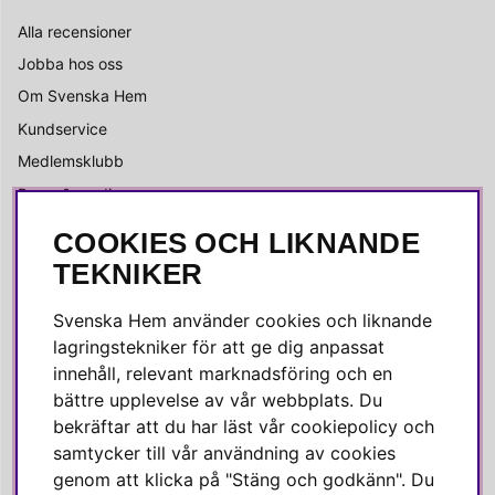
Alla recensioner
Jobba hos oss
Om Svenska Hem
Kundservice
Medlemsklubb
Press & media
COOKIES OCH LIKNANDE
SOCIALA MEDIER
TEKNIKER
Facebook
Svenska Hem använder cookies och liknande
Instagram
lagringstekniker för att ge dig anpassat
innehåll, relevant marknadsföring och en
Linkedin
bättre upplevelse av vår webbplats. Du
Pinterest
bekräftar att du har läst vår cookiepolicy och
samtycker till vår användning av cookies
genom att klicka på "Stäng och godkänn". Du
SVENSKA HEM