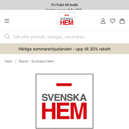
Fri frakt till butik
Hemleverans från 195:-
4.7
Va
An
.
Härliga sommarerbjudanden - upp till 30% rabatt
Hem
Åland - Svenska Hem