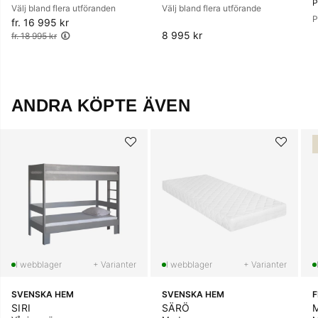
Välj bland flera utföranden
Välj bland flera utförande
P
fr. 16 995 kr
Ordinarie pris:
8 995 kr
fr. 18 995 kr
ANDRA KÖPTE ÄVEN
+ Varianter
+ Varianter
SVENSKA HEM
SVENSKA HEM
SIRI
SÄRÖ