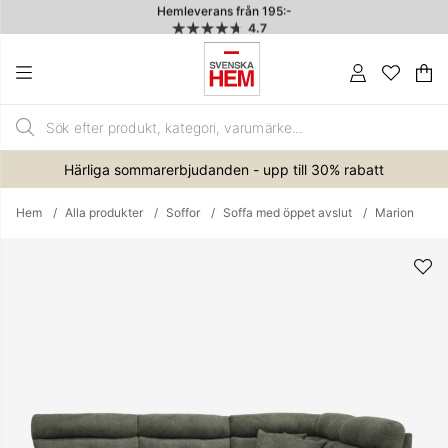
Hemleverans från 195:-
4.7
Va
An
.
Härliga sommarerbjudanden - upp till 30% rabatt
Hem
Alla produkter
Soffor
Soffa med öppet avslut
Marion
Produktbilder