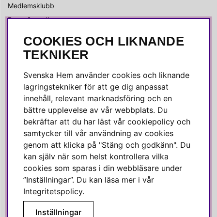
Medlemsklubb
Press & media
COOKIES OCH LIKNANDE
SOCIALA MEDIER
TEKNIKER
Facebook
Svenska Hem använder cookies och liknande
Instagram
lagringstekniker för att ge dig anpassat
innehåll, relevant marknadsföring och en
Linkedin
bättre upplevelse av vår webbplats. Du
Pinterest
bekräftar att du har läst vår cookiepolicy och
samtycker till vår användning av cookies
genom att klicka på "Stäng och godkänn". Du
SVENSKA HEM
kan själv när som helst kontrollera vilka
cookies som sparas i din webbläsare under
Varmt välkommen till Svenska Hem!
”Inställningar”. Du kan läsa mer i vår
Vi värdesätter våra kunder högt och finns här för att hjälpa dig
Integritetspolicy
.
om du har några frågor eller vill ha inspiration.
Inställningar
Telefon:
010-35 00 610