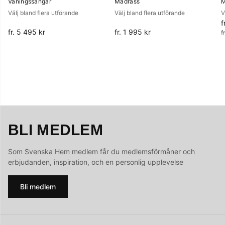
Våningssängar
Madrass
M
Välj bland flera utförande
Välj bland flera utförande
V
f
O
fr. 5 495 kr
fr. 1 995 kr
f
BLI MEDLEM
Som Svenska Hem medlem får du medlemsförmåner och
erbjudanden, inspiration, och en personlig upplevelse
Bli medlem