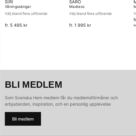
SIRI
SÄRÖ
Våningssängar
Madrass
M
Välj bland flera utförande
Välj bland flera utförande
V
f
O
fr. 5 495 kr
fr. 1 995 kr
f
BLI MEDLEM
Som Svenska Hem medlem får du medlemsförmåner och
erbjudanden, inspiration, och en personlig upplevelse
Bli medlem