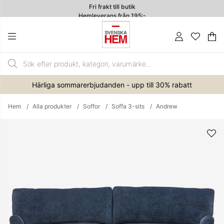
Fri frakt till butik
Hemleverans från 195:-
4.7
Va
An
.
Härliga sommarerbjudanden - upp till 30% rabatt
Hem
Alla produkter
Soffor
Soffa 3-sits
Andrew
Produktbilder