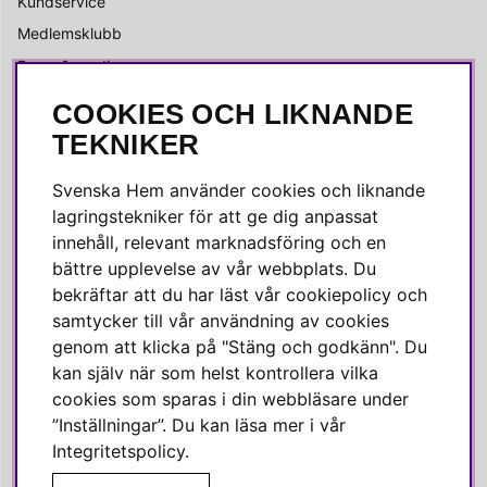
Kundservice
Medlemsklubb
Press & media
COOKIES OCH LIKNANDE
SOCIALA MEDIER
TEKNIKER
Facebook
Svenska Hem använder cookies och liknande
Instagram
lagringstekniker för att ge dig anpassat
innehåll, relevant marknadsföring och en
Linkedin
bättre upplevelse av vår webbplats. Du
Pinterest
bekräftar att du har läst vår cookiepolicy och
samtycker till vår användning av cookies
genom att klicka på "Stäng och godkänn". Du
SVENSKA HEM
kan själv när som helst kontrollera vilka
cookies som sparas i din webbläsare under
Varmt välkommen till Svenska Hem!
”Inställningar”. Du kan läsa mer i vår
Vi värdesätter våra kunder högt och finns här för att hjälpa dig
Integritetspolicy
.
om du har några frågor eller vill ha inspiration.