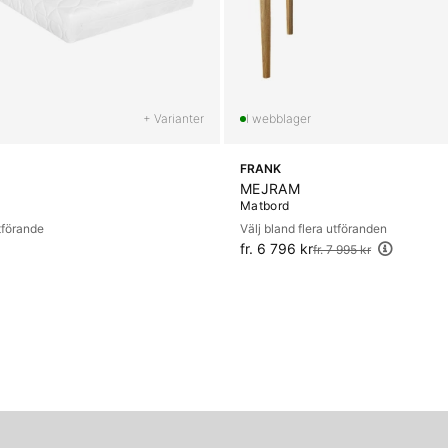
+ Varianter
FRANK
MEJRAM
Matbord
utförande
Välj bland flera utföranden
fr. 6 796 kr
Ordinarie pris:
fr. 7 995 kr