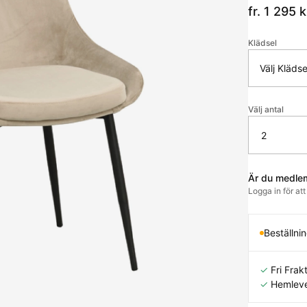
fr. 1 295
k
Klädsel
Välj Klädse
Välj antal
Är du medle
Logga in för at
Beställni
✓
Fri Frakt
✓
Hemleve