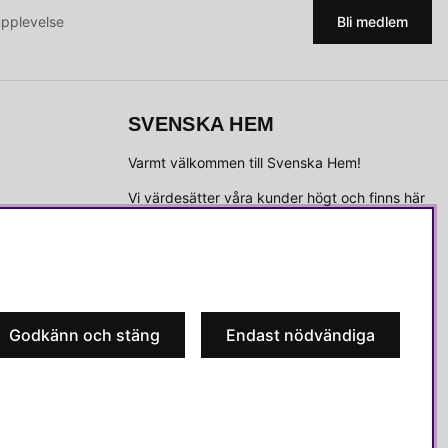
upplevelse
Bli medlem
SVENSKA HEM
Varmt välkommen till Svenska Hem!
Vi värdesätter våra kunder högt och finns här
för att hjälpa dig om du har några frågor eller
vill ha inspiration.
Telefon:
010-35 00 610
E-post:
e-handel@svenskahem.se
Godkänn och stäng
Endast nödvändiga
Våra butiker