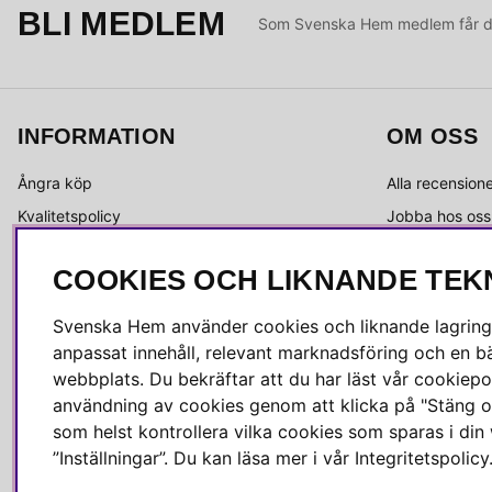
BLI MEDLEM
Som Svenska Hem medlem får du 
INFORMATION
OM OSS
Ångra köp
Alla recension
Kvalitetspolicy
Jobba hos oss
Integritetspolicy
Om Svenska 
COOKIES OCH LIKNANDE TEK
Köpvillkor
Kundservice
Leverans
Medlemsklubb
Svenska Hem använder cookies och liknande lagrings
Reklamation & retur
Press & media
anpassat innehåll, relevant marknadsföring och en bä
Skötselråd
webbplats. Du bekräftar att du har läst vår cookiepol
användning av cookies genom att klicka på "Stäng o
som helst kontrollera vilka cookies som sparas i di
”Inställningar”. Du kan läsa mer i vår
Integritetspolicy