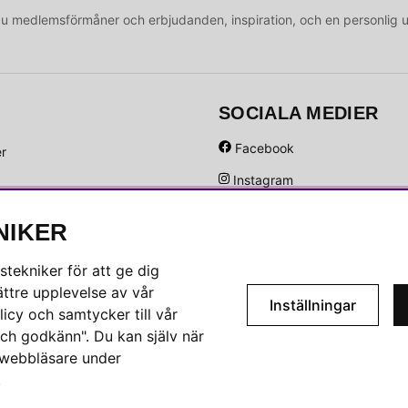
medlemsförmåner och erbjudanden, inspiration, och en personlig 
SOCIALA MEDIER
Facebook
er
Instagram
Hem
Linkedin
NIKER
Pinterest
tekniker för att ge dig
ttre upplevelse av vår
Inställningar
icy och samtycker till vår
ch godkänn". Du kan själv när
n webbläsare under
.