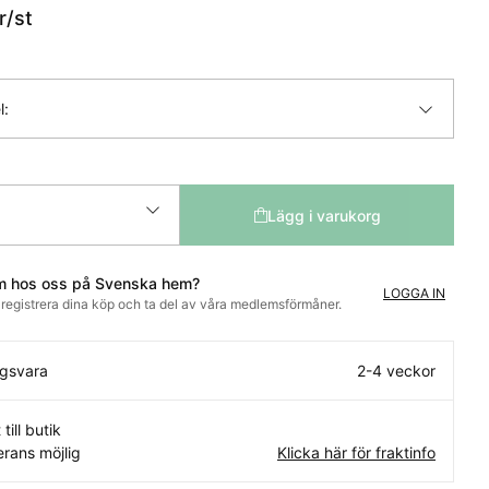
r
/st
l:
Lägg i varukorg
m hos oss på Svenska hem?
LOGGA IN
t registrera dina köp och ta del av våra medlemsförmåner.
ngsvara
2-4 veckor
 till butik
rans möjlig
Klicka här för fraktinfo