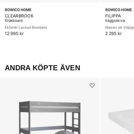
ROWICO HOME
ROWICO HOME
CLEARBROOK
FILIPPA
Sideboard
Iläggsskiva
Ekfanér Lackad Brunbets
Massiv ek Vitpi
12 995 kr
2 295 kr
ANDRA KÖPTE ÄVEN