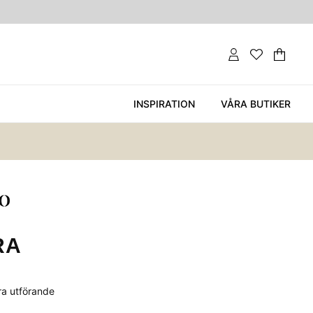
Var
Ant
.
INSPIRATION
VÅRA BUTIKER
RA
era utförande