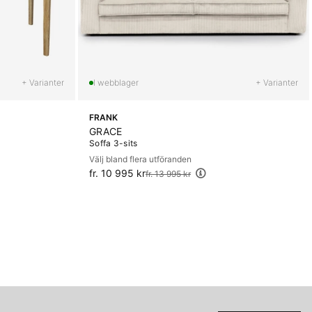
+ Varianter
+ Varianter
FRANK
GRACE
Soffa 3-sits
Välj bland flera utföranden
fr. 10 995 kr
Ordinarie pris:
fr. 13 995 kr