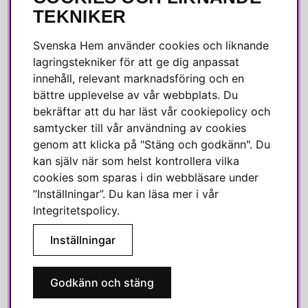
SOCIALA MEDIER
TEKNIKER
Facebook
Svenska Hem använder cookies och liknande
Instagram
lagringstekniker för att ge dig anpassat
innehåll, relevant marknadsföring och en
Linkedin
bättre upplevelse av vår webbplats. Du
Pinterest
bekräftar att du har läst vår cookiepolicy och
samtycker till vår användning av cookies
genom att klicka på "Stäng och godkänn". Du
SVENSKA HEM
kan själv när som helst kontrollera vilka
cookies som sparas i din webbläsare under
Varmt välkommen till Svenska Hem!
”Inställningar”. Du kan läsa mer i vår
Vi värdesätter våra kunder högt och finns här för att hjälpa dig
Integritetspolicy
.
om du har några frågor eller vill ha inspiration.
Inställningar
Telefon:
010-35 00 610
E-post:
e-handel@svenskahem.se
Godkänn och stäng
Våra butiker