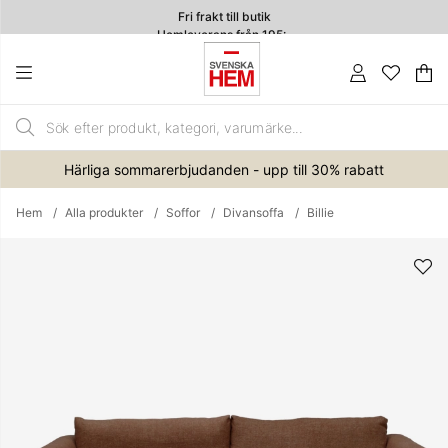
Fri frakt till butik
Hemleverans från 195:-
4.7
Va
An
.
Härliga sommarerbjudanden - upp till 30% rabatt
Hem
Alla produkter
Soffor
Divansoffa
Billie
Produktbilder