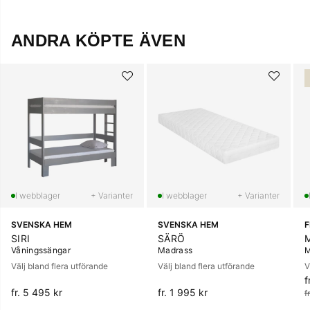
ANDRA KÖPTE ÄVEN
+ Varianter
+ Varianter
SVENSKA HEM
SVENSKA HEM
SIRI
SÄRÖ
Våningssängar
Madrass
M
Välj bland flera utförande
Välj bland flera utförande
V
f
O
fr. 5 495 kr
fr. 1 995 kr
f