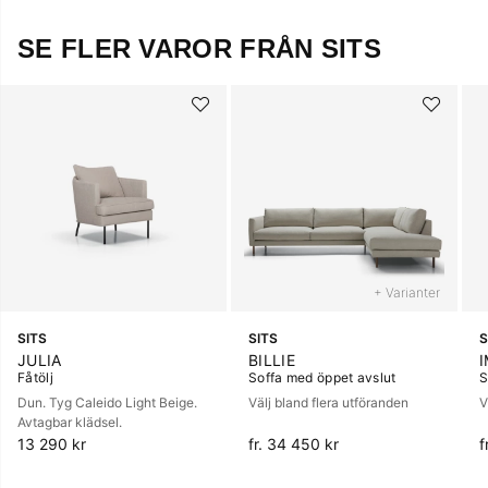
SE FLER VAROR FRÅN SITS
+ Varianter
SITS
SITS
S
JULIA
BILLIE
Fåtölj
Soffa med öppet avslut
S
Dun. Tyg Caleido Light Beige.
Välj bland flera utföranden
V
Avtagbar klädsel.
13 290 kr
fr. 34 450 kr
f