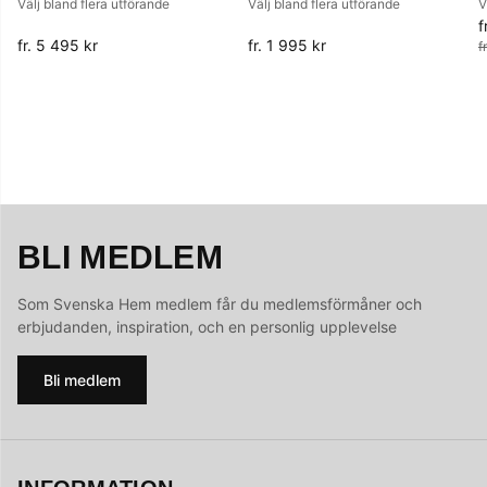
Välj bland flera utförande
Välj bland flera utförande
V
f
O
fr. 5 495 kr
fr. 1 995 kr
f
BLI MEDLEM
Som Svenska Hem medlem får du medlemsförmåner och
erbjudanden, inspiration, och en personlig upplevelse
Bli medlem