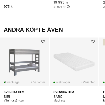
19 995 kr
Ordinarie pris:
2
O
975 kr
21 995 kr
2
ANDRA KÖPTE ÄVEN
+ Varianter
+ Varianter
SVENSKA HEM
SVENSKA HEM
SIRI
SÄRÖ
Våningssängar
Madrass
M