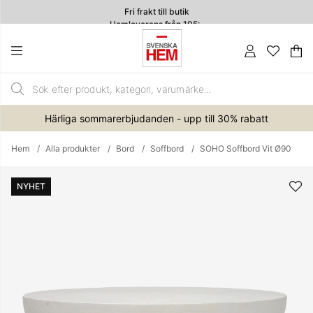
Fri frakt till butik
Hemleverans från 195:-
4.7
Va
An
.
Härliga sommarerbjudanden - upp till 30% rabatt
Hem
Alla produkter
Bord
Soffbord
SOHO Soffbord Vit Ø90
Produktbilder
NYHET