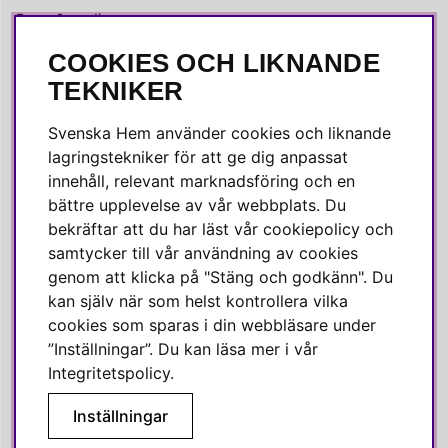
Press & media
COOKIES OCH LIKNANDE
SOCIALA MEDIER
TEKNIKER
Facebook
Svenska Hem använder cookies och liknande
Instagram
lagringstekniker för att ge dig anpassat
innehåll, relevant marknadsföring och en
Linkedin
bättre upplevelse av vår webbplats. Du
Pinterest
bekräftar att du har läst vår cookiepolicy och
samtycker till vår användning av cookies
genom att klicka på "Stäng och godkänn". Du
SVENSKA HEM
kan själv när som helst kontrollera vilka
cookies som sparas i din webbläsare under
Varmt välkommen till Svenska Hem!
”Inställningar”. Du kan läsa mer i vår
Vi värdesätter våra kunder högt och finns här för att hjälpa dig
Integritetspolicy
.
om du har några frågor eller vill ha inspiration.
Inställningar
Telefon:
010-35 00 610
E-post:
e-handel@svenskahem.se