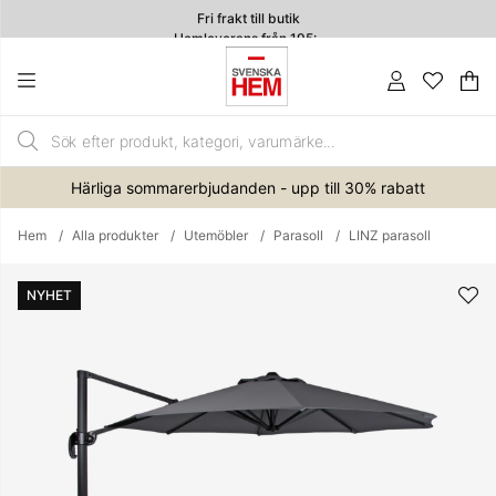
Fri frakt till butik
Hemleverans från 195:-
4.7
Va
An
.
Härliga sommarerbjudanden - upp till 30% rabatt
Hem
Alla produkter
Utemöbler
Parasoll
LINZ parasoll
Produktbilder
NYHET