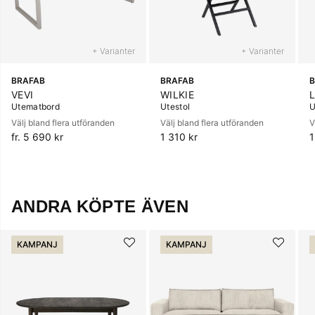
+ Varianter
+ Varianter
BRAFAB
BRAFAB
B
VEVI
WILKIE
Utematbord
Utestol
U
Välj bland flera utföranden
Välj bland flera utföranden
V
fr. 5 690 kr
1 310 kr
1
ANDRA KÖPTE ÄVEN
KAMPANJ
KAMPANJ