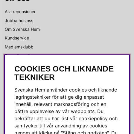
Alla recensioner
Jobba hos oss
Om Svenska Hem
Kundservice
Medlemsklubb
Press & media
COOKIES OCH LIKNANDE
SOCIALA MEDIER
TEKNIKER
Facebook
Svenska Hem använder cookies och liknande
Instagram
lagringstekniker för att ge dig anpassat
innehåll, relevant marknadsföring och en
Linkedin
bättre upplevelse av vår webbplats. Du
Pinterest
bekräftar att du har läst vår cookiepolicy och
samtycker till vår användning av cookies
genom att klicka på "Stäng och godkänn". Du