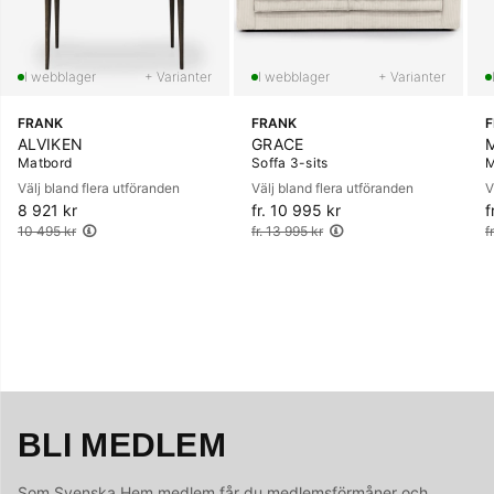
+ Varianter
+ Varianter
FRANK
FRANK
ALVIKEN
GRACE
Matbord
Soffa 3-sits
M
Välj bland flera utföranden
Välj bland flera utföranden
V
8 921 kr
Ordinarie pris:
fr. 10 995 kr
Ordinarie pris:
f
O
10 495 kr
fr. 13 995 kr
f
BLI MEDLEM
Som Svenska Hem medlem får du medlemsförmåner och