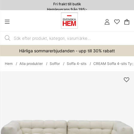
Fri frakt till butik
Hemleverans från 195:-
4.7
Va
An
.
Härliga sommarerbjudanden - upp till 30% rabatt
Hem
Alla produkter
Soffor
Soffa 4-sits
CREAM Soffa 4-sits Tyg
Produktbilder