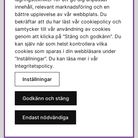
innehåll, relevant marknadsföring och en
Linkedin
bättre upplevelse av vår webbplats. Du
Pinterest
bekräftar att du har läst vår cookiepolicy och
samtycker till vår användning av cookies
genom att klicka på "Stäng och godkänn". Du
SVENSKA HEM
kan själv när som helst kontrollera vilka
cookies som sparas i din webbläsare under
Varmt välkommen till Svenska Hem!
”Inställningar”. Du kan läsa mer i vår
Vi värdesätter våra kunder högt och finns här för att hjälpa dig
Integritetspolicy
.
om du har några frågor eller vill ha inspiration.
Inställningar
Telefon:
010-35 00 610
E-post:
e-handel@svenskahem.se
Godkänn och stäng
Våra butiker
Endast nödvändiga