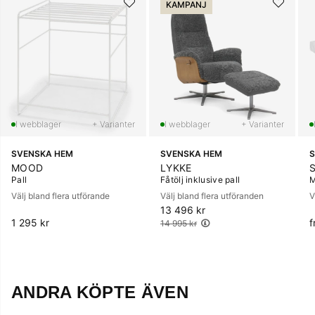
KAMPANJ
+ Varianter
+ Varianter
SVENSKA HEM
SVENSKA HEM
S
MOOD
LYKKE
Pall
Fåtölj inklusive pall
M
Välj bland flera utförande
Välj bland flera utföranden
V
13 496 kr
Ordinarie pris:
1 295 kr
f
14 995 kr
ANDRA KÖPTE ÄVEN