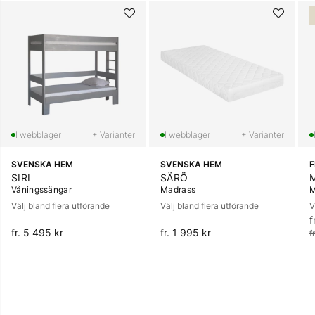
+ Varianter
+ Varianter
SVENSKA HEM
SVENSKA HEM
SIRI
SÄRÖ
Våningssängar
Madrass
M
Välj bland flera utförande
Välj bland flera utförande
V
f
O
fr. 5 495 kr
fr. 1 995 kr
f