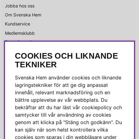
Jobba hos oss
Om Svenska Hem
Kundservice
Medlemsklubb
Press & media
COOKIES OCH LIKNANDE
SOCIALA MEDIER
TEKNIKER
Facebook
Svenska Hem använder cookies och liknande
Instagram
lagringstekniker för att ge dig anpassat
innehåll, relevant marknadsföring och en
Linkedin
bättre upplevelse av vår webbplats. Du
Pinterest
bekräftar att du har läst vår cookiepolicy och
samtycker till vår användning av cookies
genom att klicka på "Stäng och godkänn". Du
SVENSKA HEM
kan själv när som helst kontrollera vilka
cookies som sparas i din webbläsare under
Varmt välkommen till Svenska Hem!