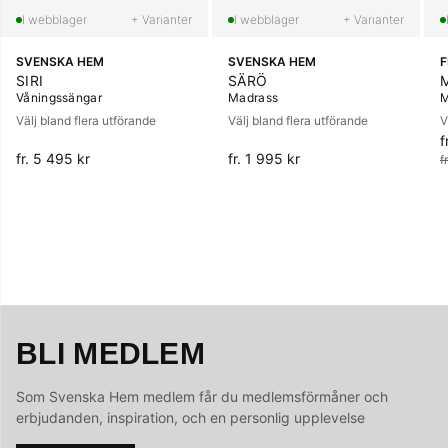
+ Varianter
+ Varianter
SVENSKA HEM
SVENSKA HEM
SIRI
SÄRÖ
Våningssängar
Madrass
M
Välj bland flera utförande
Välj bland flera utförande
V
f
O
fr. 5 495 kr
fr. 1 995 kr
f
BLI MEDLEM
Som Svenska Hem medlem får du medlemsförmåner och
erbjudanden, inspiration, och en personlig upplevelse