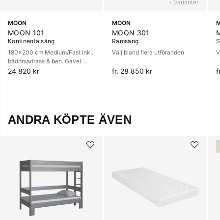
+ Varianter
MOON
MOON
MOON 101
MOON 301
Kontinentalsäng
Ramsäng
S
180x200 cm Medium/Fast inkl.
Välj bland flera utföranden
V
bäddmadrass & ben. Gavel ...
24 820 kr
fr. 28 850 kr
f
ANDRA KÖPTE ÄVEN