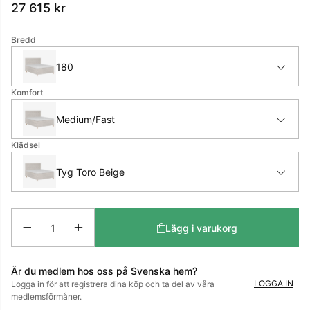
27 615
kr
Bredd
180
Komfort
Medium/Fast
Klädsel
Tyg Toro Beige
Antal
Lägg i varukorg
Är du medlem hos oss på Svenska hem?
LOGGA IN
Logga in för att registrera dina köp och ta del av våra
medlemsförmåner.