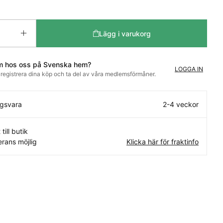
Lägg i varukorg
m hos oss på Svenska hem?
LOGGA IN
t registrera dina köp och ta del av våra medlemsförmåner.
ngsvara
2-4 veckor
 till butik
rans möjlig
Klicka här för fraktinfo