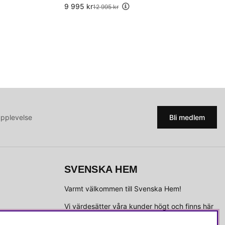
9 995 kr
Ordinarie pris:
12 995 kr
upplevelse
Bli medlem
SVENSKA HEM
Varmt välkommen till Svenska Hem!
Vi värdesätter våra kunder högt och finns här
för att hjälpa dig om du har några frågor eller