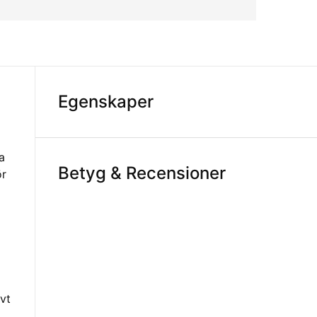
Egenskaper
a
Betyg & Recensioner
ör
vt