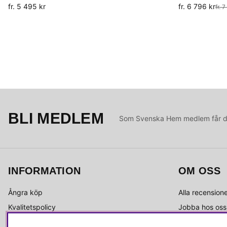
fr. 5 495 kr
fr. 6 796 kr
Ordinarie pris:
fr. 
BLI MEDLEM
Som Svenska Hem medlem får du 
INFORMATION
OM OSS
Ångra köp
Alla recension
Kvalitetspolicy
Jobba hos oss
Integritetspolicy
Om Svenska 