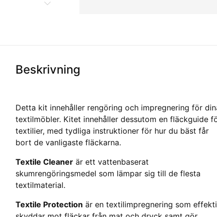
Beskrivning
Detta kit innehåller rengöring och impregnering för din
textilmöbler. Kitet innehåller dessutom en fläckguide f
textilier, med tydliga instruktioner för hur du bäst får
bort de vanligaste fläckarna.
Textile Cleaner
är ett vattenbaserat
skumrengöringsmedel som lämpar sig till de flesta
textilmaterial.
Textile Protection
är en textilimpregnering som effekti
skyddar mot fläckar från mat och dryck samt gör