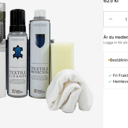
625
kr
Antal
Är du medle
Logga in för at
Beställni
✓
Fri Frakt
✓
Hemleve