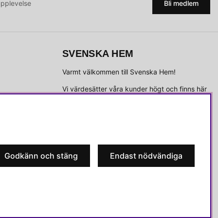
upplevelse
Bli medlem
SVENSKA HEM
Varmt välkommen till Svenska Hem!
Vi värdesätter våra kunder högt och finns här
för att hjälpa dig om du har några frågor eller
vill ha inspiration.
Telefon:
010-35 00 610
E-post:
e-handel@svenskahem.se
Godkänn och stäng
Endast nödvändiga
Våra butiker