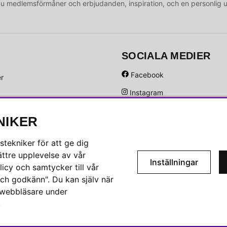
medlemsförmåner och erbjudanden, inspiration, och en personlig 
SOCIALA MEDIER
Facebook
er
Instagram
Hem
Linkedin
NIKER
Pinterest
tekniker för att ge dig
ttre upplevelse av vår
Inställningar
icy och samtycker till vår
ch godkänn". Du kan själv när
n webbläsare under
.