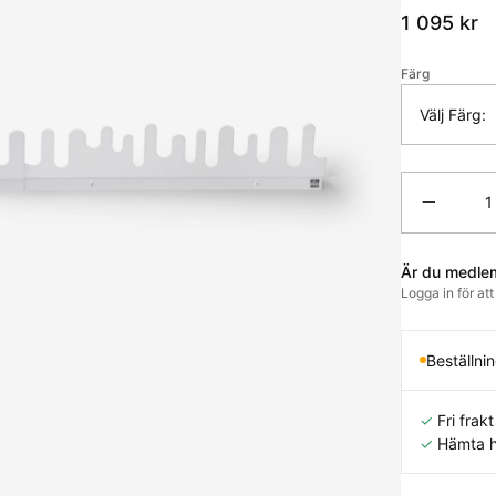
1 095
kr
Färg
Välj Färg:
Antal
Är du medle
Logga in för at
Beställni
✓
Fri frakt 
✓
Hämta h