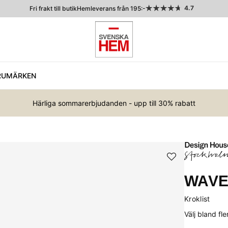
4.7
Fri frakt till butik
Hemleverans från 195:-
RUMÄRKEN
Härliga sommarerbjudanden - upp till 30% rabatt
WAV
Kroklist
Välj bland fl