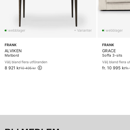
+ Varianter
FRANK
FRANK
ALVIKEN
GRACE
Matbord
Soffa 3-sits
Välj bland flera utföranden
Välj bland flera 
8 921 kr
Ordinarie pris:
fr. 10 995 kr
Ordinarie pris:
10 495 kr
fr.