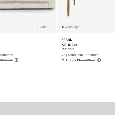
+ Varianter
FRANK
MEJRAM
Matbord
utföranden
Välj bland flera utföranden
fr. 6 796 kr
Ordinarie pris:
 13 995 kr
fr. 7 995 kr