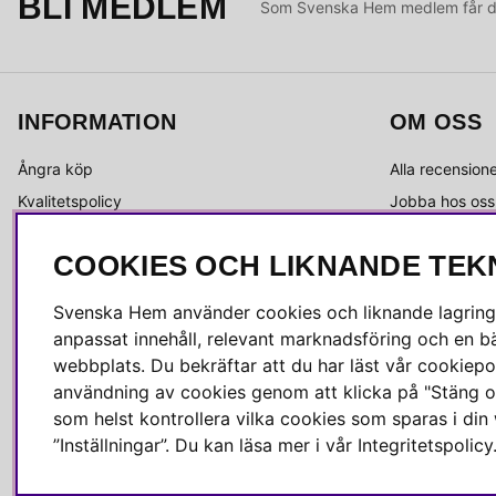
BLI MEDLEM
Som Svenska Hem medlem får du 
INFORMATION
OM OSS
Ångra köp
Alla recension
Kvalitetspolicy
Jobba hos oss
Integritetspolicy
Om Svenska 
COOKIES OCH LIKNANDE TEK
Köpvillkor
Kundservice
Leverans
Medlemsklubb
Svenska Hem använder cookies och liknande lagrings
Reklamation & retur
Press & media
anpassat innehåll, relevant marknadsföring och en bä
Skötselråd
webbplats. Du bekräftar att du har läst vår cookiepol
användning av cookies genom att klicka på "Stäng o
som helst kontrollera vilka cookies som sparas i di
”Inställningar”. Du kan läsa mer i vår
Integritetspolicy