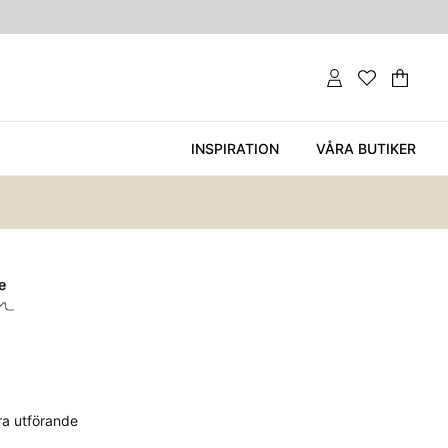
Var
Ant
.
INSPIRATION
VÅRA BUTIKER
E
era utförande