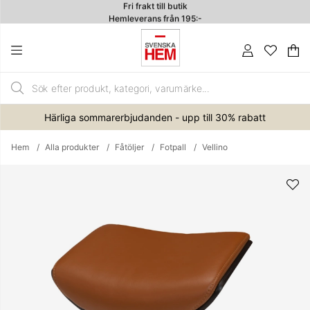
Fri frakt till butik
Hemleverans från 195:-
4.7
Va
An
.
Härliga sommarerbjudanden - upp till 30% rabatt
Hem
Alla produkter
Fåtöljer
Fotpall
Vellino
Produktbilder