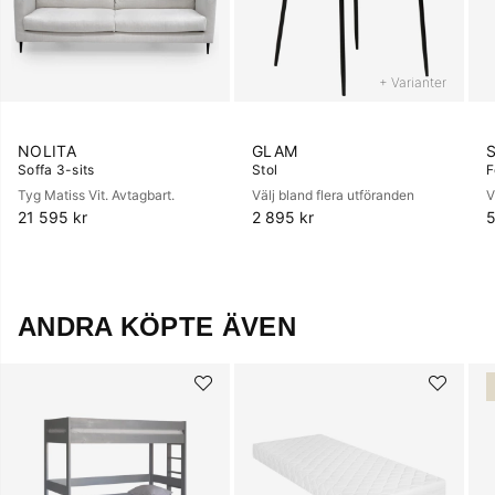
+ Varianter
NOLITA
GLAM
Soffa 3-sits
Stol
F
Tyg Matiss Vit. Avtagbart.
Välj bland flera utföranden
V
21 595 kr
2 895 kr
5
ANDRA KÖPTE ÄVEN