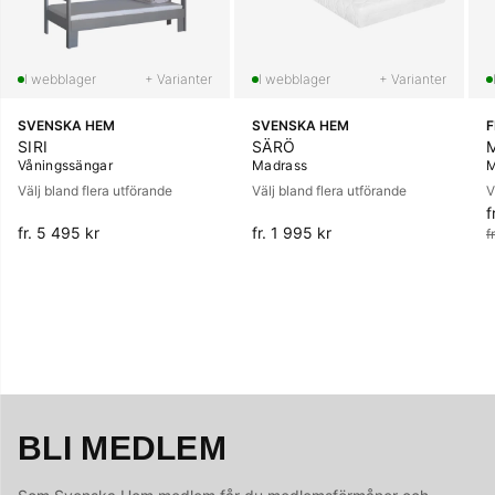
+ Varianter
+ Varianter
SVENSKA HEM
SVENSKA HEM
SIRI
SÄRÖ
Våningssängar
Madrass
M
Välj bland flera utförande
Välj bland flera utförande
V
f
O
fr. 5 495 kr
fr. 1 995 kr
f
BLI MEDLEM