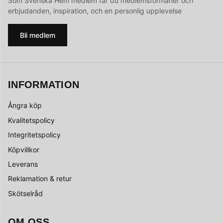
Som Svenska Hem medlem får du medlemsförmåner och
erbjudanden, inspiration, och en personlig upplevelse
Bli medlem
INFORMATION
Ångra köp
Kvalitetspolicy
Integritetspolicy
Köpvillkor
Leverans
Reklamation & retur
Skötselråd
OM OSS