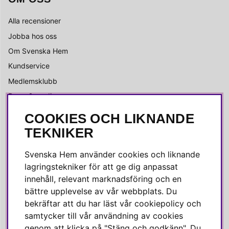
Alla recensioner
Jobba hos oss
Om Svenska Hem
Kundservice
Medlemsklubb
Press & media
COOKIES OCH LIKNANDE
SOCIALA MEDIER
TEKNIKER
Facebook
Svenska Hem använder cookies och liknande
Instagram
lagringstekniker för att ge dig anpassat
innehåll, relevant marknadsföring och en
Linkedin
bättre upplevelse av vår webbplats. Du
Pinterest
bekräftar att du har läst vår cookiepolicy och
samtycker till vår användning av cookies
genom att klicka på "Stäng och godkänn". Du