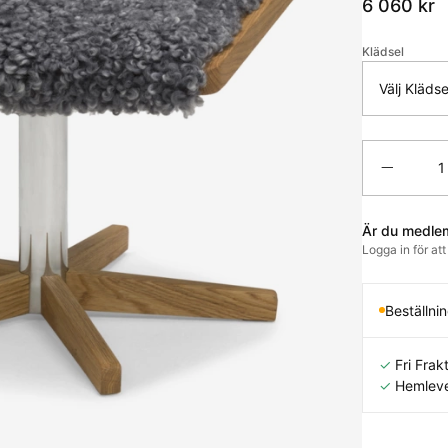
6 060
kr
Klädsel
Välj Klädse
Antal
Är du medle
Logga in för at
Beställni
✓
Fri Frakt
✓
Hemleve