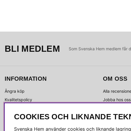
BLI MEDLEM
Som Svenska Hem medlem får du 
INFORMATION
OM OSS
Ångra köp
Alla recension
Kvalitetspolicy
Jobba hos oss
Integritetspolicy
Om Svenska 
COOKIES OCH LIKNANDE TEK
Köpvillkor
Kundservice
Leverans
Medlemsklubb
Svenska Hem använder cookies och liknande lagrings