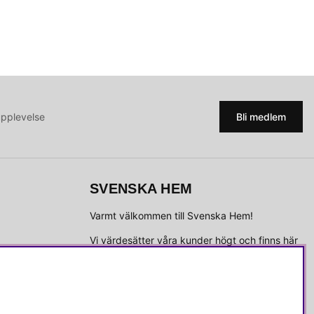
upplevelse
Bli medlem
SVENSKA HEM
Varmt välkommen till Svenska Hem!
Vi värdesätter våra kunder högt och finns här
för att hjälpa dig om du har några frågor eller
vill ha inspiration.
Telefon:
010-35 00 610
E-post:
e-handel@svenskahem.se