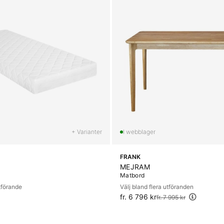
+ Varianter
FRANK
MEJRAM
Matbord
utförande
Välj bland flera utföranden
fr. 6 796 kr
Ordinarie pris:
fr. 7 995 kr