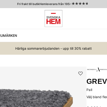
Fri frakt till butik
Hemleverans från 195:-
RUMÄRKEN
Härliga sommarerbjudanden - upp till 30% rabatt
GREV
Pall
Välj bland fl