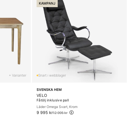
KAMPANJ
+ Varianter
SVENSKA HEM
VELO
Fåtölj inklusive pall
Läder Omega Svart, Krom
9 995 kr
Ordinarie pris:
12 995 kr