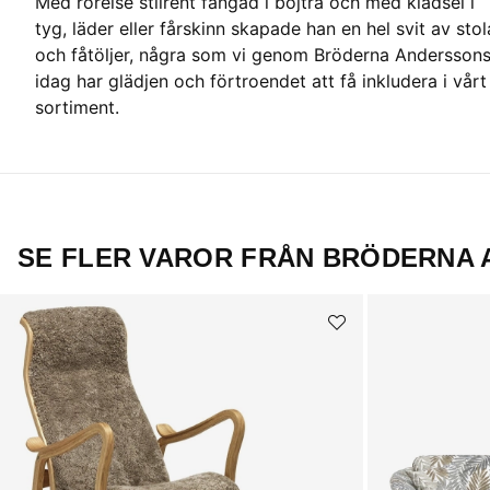
Med rörelse stilrent fångad i böjträ och med klädsel i
tyg, läder eller fårskinn skapade han en hel svit av stol
och fåtöljer, några som vi genom Bröderna Andersson
idag har glädjen och förtroendet att få inkludera i vårt
sortiment.
SE FLER VAROR FRÅN BRÖDERNA