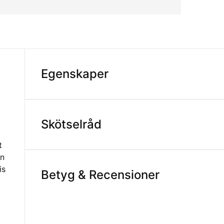
Egenskaper
Skötselråd
t
an
is
Betyg & Recensioner