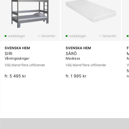
+ Varianter
+ Varianter
SVENSKA HEM
SVENSKA HEM
SIRI
SÄRÖ
Våningssängar
Madrass
M
Välj bland flera utförande
Välj bland flera utförande
V
f
O
fr. 5 495 kr
fr. 1 995 kr
f