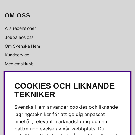
OM OSS
Alla recensioner
Jobba hos oss
Om Svenska Hem
Kundservice
Medlemsklubb
Press & media
COOKIES OCH LIKNANDE
SOCIALA MEDIER
TEKNIKER
Facebook
Svenska Hem använder cookies och liknande
Instagram
lagringstekniker för att ge dig anpassat
innehåll, relevant marknadsföring och en
Linkedin
bättre upplevelse av vår webbplats. Du
Pinterest