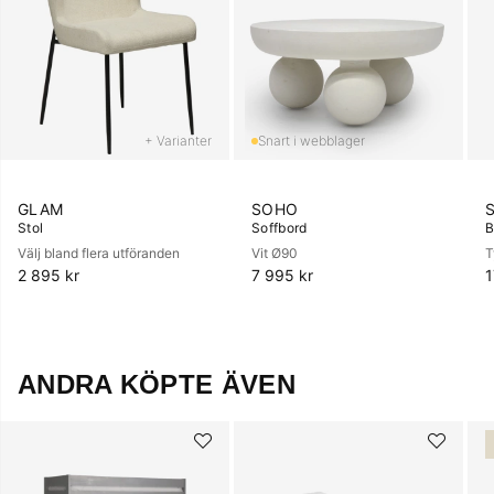
+ Varianter
GLAM
SOHO
Stol
Soffbord
B
Välj bland flera utföranden
Vit Ø90
T
2 895 kr
7 995 kr
1
ANDRA KÖPTE ÄVEN