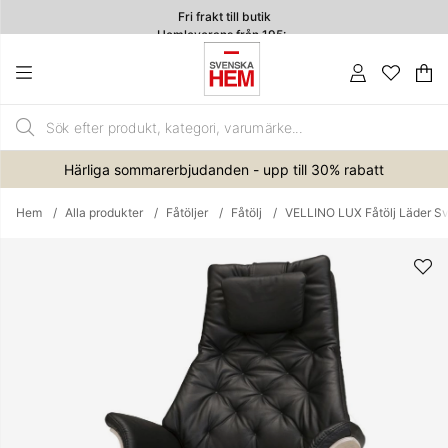
Fri frakt till butik
Hemleverans från 195:-
4.7
Va
An
.
Härliga sommarerbjudanden - upp till 30% rabatt
Hem
Alla produkter
Fåtöljer
Fåtölj
VELLINO LUX Fåtölj Läder Sv
Produktbilder