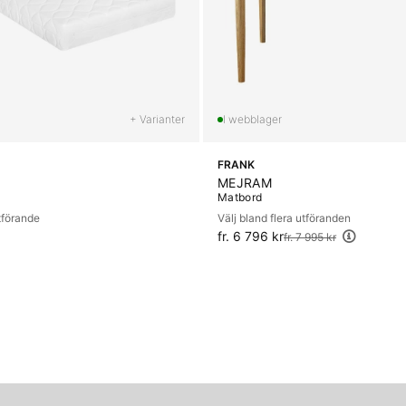
+ Varianter
FRANK
MEJRAM
Matbord
utförande
Välj bland flera utföranden
fr. 6 796 kr
Ordinarie pris:
fr. 7 995 kr