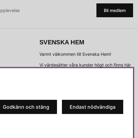
upplevelse
Bli medlem
SVENSKA HEM
Varmt välkommen till Svenska Hem!
Vi värdesätter våra kunder högt och finns här
för att hjälpa dig om du har några frågor eller
vill ha inspiration.
Telefon:
010-35 00 610
E-post:
e-handel@svenskahem.se
Godkänn och stäng
Endast nödvändiga
Våra butiker