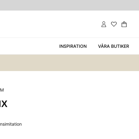
Var
Ant
.
INSPIRATION
VÅRA BUTIKER
EM
NX
nsimitation