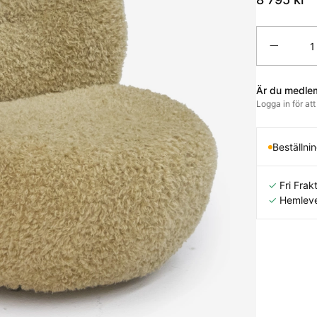
Antal
Är du medle
Logga in för at
Beställni
✓
Fri Frakt
✓
Hemleve