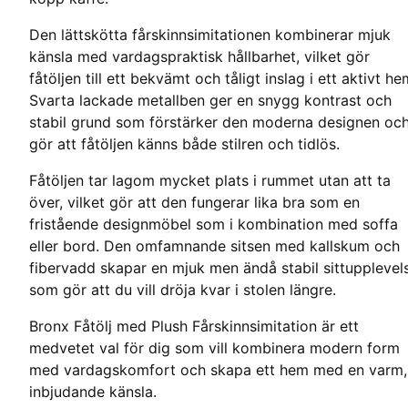
Den lättskötta fårskinnsimitationen kombinerar mjuk
känsla med vardagspraktisk hållbarhet, vilket gör
fåtöljen till ett bekvämt och tåligt inslag i ett aktivt he
Svarta lackade metallben ger en snygg kontrast och
stabil grund som förstärker den moderna designen oc
gör att fåtöljen känns både stilren och tidlös.
Fåtöljen tar lagom mycket plats i rummet utan att ta
över, vilket gör att den fungerar lika bra som en
fristående designmöbel som i kombination med soffa
eller bord. Den omfamnande sitsen med kallskum och
fibervadd skapar en mjuk men ändå stabil sittupplevel
som gör att du vill dröja kvar i stolen längre.
Bronx Fåtölj med Plush Fårskinnsimitation är ett
medvetet val för dig som vill kombinera modern form
med vardagskomfort och skapa ett hem med en varm,
inbjudande känsla.