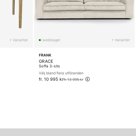
+ Varianter
+ Varianter
FRANK
GRACE
Soffa 3-sits
Välj bland flera utföranden
fr. 10 995 kr
Ordinarie pris:
fr. 13 995 kr