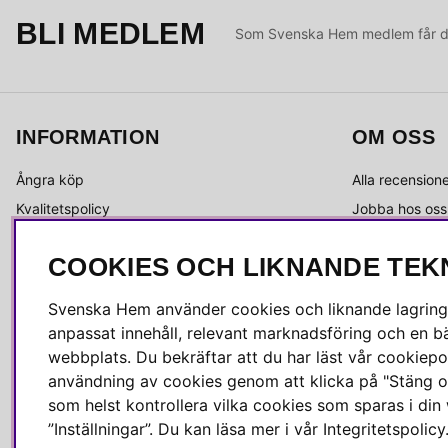
BLI MEDLEM
Som Svenska Hem medlem får du 
INFORMATION
OM OSS
Ångra köp
Alla recension
Kvalitetspolicy
Jobba hos oss
Integritetspolicy
Om Svenska 
COOKIES OCH LIKNANDE TEK
Köpvillkor
Kundservice
Leverans
Medlemsklubb
Svenska Hem använder cookies och liknande lagrings
Reklamation & retur
Press & media
anpassat innehåll, relevant marknadsföring och en bä
Skötselråd
webbplats. Du bekräftar att du har läst vår cookiepol
användning av cookies genom att klicka på "Stäng o
som helst kontrollera vilka cookies som sparas i di
”Inställningar”. Du kan läsa mer i vår
Integritetspolicy