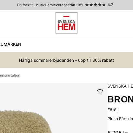
4.7
Fri frakt till butik
Hemleverans från 195:-
RUMÄRKEN
Härliga sommarerbjudanden - upp till 30% rabatt
nnsimitation
SVENSKA H
BRO
Fåtölj
Plush Fårskin
8 795
kr