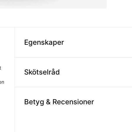
Egenskaper
t
Skötselråd
i
on
Betyg & Recensioner