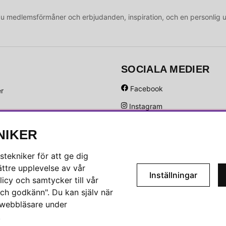
medlemsförmåner och erbjudanden, inspiration, och en personlig 
SOCIALA MEDIER
Facebook
er
Instagram
Hem
Linkedin
NIKER
Pinterest
tekniker för att ge dig
ttre upplevelse av vår
Inställningar
icy och samtycker till vår
ch godkänn". Du kan själv när
n webbläsare under
.