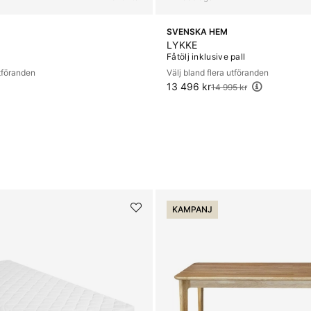
SVENSKA HEM
LYKKE
Fåtölj inklusive pall
utföranden
Välj bland flera utföranden
13 496 kr
Ordinarie pris:
14 995 kr
KAMPANJ