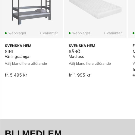
+ Varianter
+ Varianter
SVENSKA HEM
SVENSKA HEM
SIRI
SÄRÖ
Våningssängar
Madrass
M
Välj bland flera utförande
Välj bland flera utförande
V
f
O
fr. 5 495 kr
fr. 1 995 kr
f
BLI MEDLEM