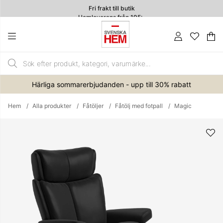
Fri frakt till butik
Hemleverans från 195:-
4.7
Va
An
.
Härliga sommarerbjudanden - upp till 30% rabatt
Hem
Alla produkter
Fåtöljer
Fåtölj med fotpall
Magic
Produktbilder