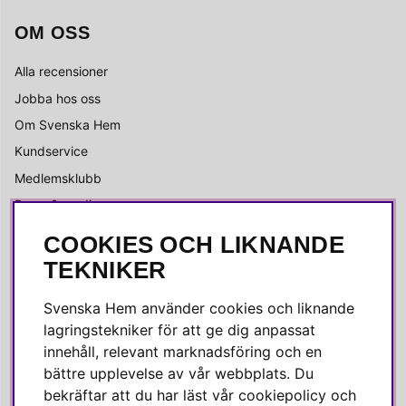
OM OSS
Alla recensioner
Jobba hos oss
Om Svenska Hem
Kundservice
Medlemsklubb
Press & media
COOKIES OCH LIKNANDE
SOCIALA MEDIER
TEKNIKER
Facebook
Svenska Hem använder cookies och liknande
Instagram
lagringstekniker för att ge dig anpassat
innehåll, relevant marknadsföring och en
Linkedin
bättre upplevelse av vår webbplats. Du
Pinterest
bekräftar att du har läst vår cookiepolicy och