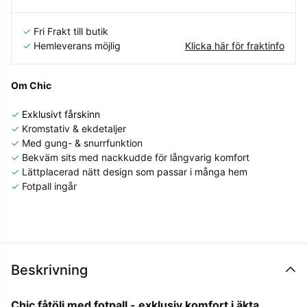
✓
Fri Frakt till butik
✓
Hemleverans möjlig
Klicka här för fraktinfo
Om Chic
✓
Exklusivt fårskinn
✓
Kromstativ & ekdetaljer
✓
Med gung- & snurrfunktion
✓
Bekväm sits med nackkudde för långvarig komfort
✓
Lättplacerad nätt design som passar i många hem
✓
Fotpall ingår
Beskrivning
Chic fåtölj med fotpall - exklusiv komfort i äkta