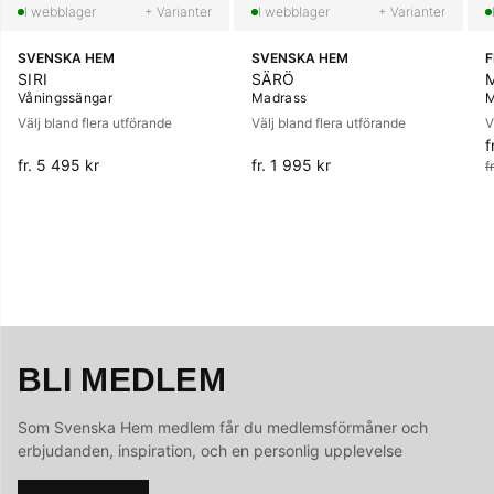
+ Varianter
+ Varianter
SVENSKA HEM
SVENSKA HEM
SIRI
SÄRÖ
Våningssängar
Madrass
M
Välj bland flera utförande
Välj bland flera utförande
V
f
O
fr. 5 495 kr
fr. 1 995 kr
f
BLI MEDLEM
Som Svenska Hem medlem får du medlemsförmåner och
erbjudanden, inspiration, och en personlig upplevelse