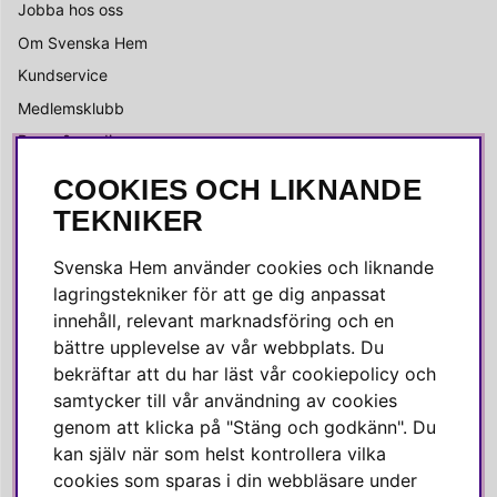
Jobba hos oss
Om Svenska Hem
Kundservice
Medlemsklubb
Press & media
COOKIES OCH LIKNANDE
SOCIALA MEDIER
TEKNIKER
Facebook
Svenska Hem använder cookies och liknande
Instagram
lagringstekniker för att ge dig anpassat
innehåll, relevant marknadsföring och en
Linkedin
bättre upplevelse av vår webbplats. Du
Pinterest
bekräftar att du har läst vår cookiepolicy och
samtycker till vår användning av cookies
genom att klicka på "Stäng och godkänn". Du
SVENSKA HEM
kan själv när som helst kontrollera vilka
cookies som sparas i din webbläsare under
Varmt välkommen till Svenska Hem!