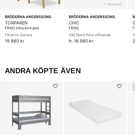
+ Varianter
BRÖDERNA ANDERSSONS
BRÖDERNA ANDERSSONS
TORPAREN
CHIC
Fåtölj inklusive pall
Fåtölj
F
Fårskinn Sahara
Välj bland flera utförande
V
19 880 kr
fr. 16 980 kr
2
ANDRA KÖPTE ÄVEN