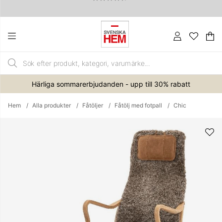
Va
An
.
Härliga sommarerbjudanden - upp till 30% rabatt
Hem
Alla produkter
Fåtöljer
Fåtölj med fotpall
Chic
Produktbilder