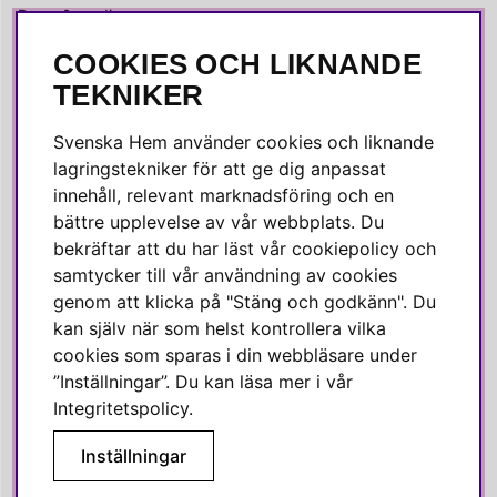
Press & media
COOKIES OCH LIKNANDE
SOCIALA MEDIER
TEKNIKER
Facebook
Svenska Hem använder cookies och liknande
Instagram
lagringstekniker för att ge dig anpassat
innehåll, relevant marknadsföring och en
Linkedin
bättre upplevelse av vår webbplats. Du
Pinterest
bekräftar att du har läst vår cookiepolicy och
samtycker till vår användning av cookies
genom att klicka på "Stäng och godkänn". Du
SVENSKA HEM
kan själv när som helst kontrollera vilka
cookies som sparas i din webbläsare under
Varmt välkommen till Svenska Hem!
”Inställningar”. Du kan läsa mer i vår
Vi värdesätter våra kunder högt och finns här för att hjälpa dig
Integritetspolicy
.
om du har några frågor eller vill ha inspiration.
Inställningar
Telefon:
010-35 00 610
E-post:
e-handel@svenskahem.se