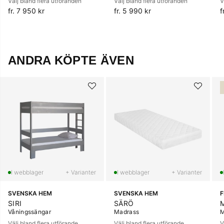
Välj bland flera utföranden
Välj bland flera utföranden
V
fr. 7 950 kr
fr. 5 990 kr
f
ANDRA KÖPTE ÄVEN
+ Varianter
+ Varianter
SVENSKA HEM
SVENSKA HEM
SIRI
SÄRÖ
Våningssängar
Madrass
M
Välj bland flera utförande
Välj bland flera utförande
V