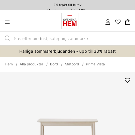
Fri frakt till butik
Hemleverans från 195:-
Va
An
.
Härliga sommarerbjudanden - upp till 30% rabatt
Hem
Alla produkter
Bord
Matbord
Prima Vista
Produktbilder