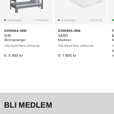
+ Varianter
+ Varianter
SVENSKA HEM
SVENSKA HEM
SIRI
SÄRÖ
Våningssängar
Madrass
M
Välj bland flera utförande
Välj bland flera utförande
V
f
O
fr. 5 495 kr
fr. 1 995 kr
f
BLI MEDLEM