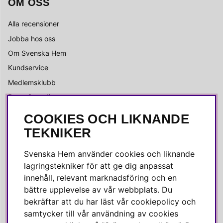
OM OSS
Alla recensioner
Jobba hos oss
Om Svenska Hem
Kundservice
Medlemsklubb
Press & media
COOKIES OCH LIKNANDE
SOCIALA MEDIER
TEKNIKER
Facebook
Svenska Hem använder cookies och liknande
Instagram
lagringstekniker för att ge dig anpassat
innehåll, relevant marknadsföring och en
Linkedin
bättre upplevelse av vår webbplats. Du
Pinterest
bekräftar att du har läst vår cookiepolicy och
samtycker till vår användning av cookies