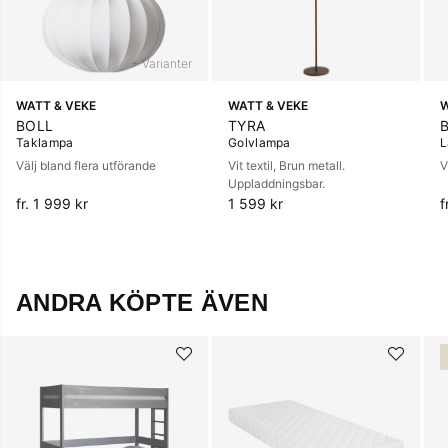
+ Varianter
WATT & VEKE
WATT & VEKE
W
BOLL
TYRA
Taklampa
Golvlampa
L
Välj bland flera utförande
Vit textil, Brun metall.
V
Uppladdningsbar.
fr. 1 999 kr
1 599 kr
f
ANDRA KÖPTE ÄVEN