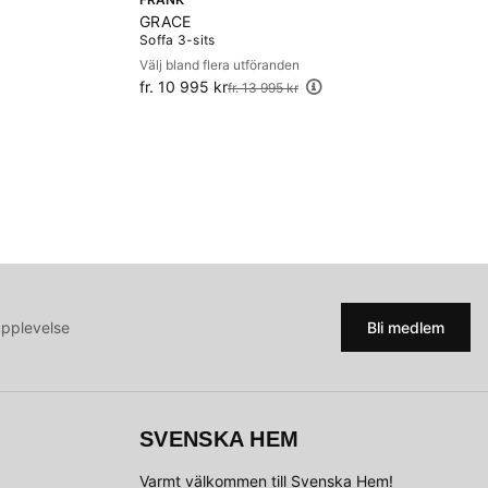
GRACE
Soffa 3-sits
Välj bland flera utföranden
fr. 10 995 kr
Ordinarie pris:
fr. 13 995 kr
upplevelse
Bli medlem
SVENSKA HEM
Varmt välkommen till Svenska Hem!