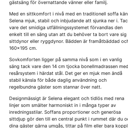
gästsäng för övernattande vänner eller familj.
Med en sittkomfort i nivå med en traditionell soffa kä
Selena mjuk, stabil och inbjudande att sjunka ner i. Ta
vare det smidiga utfällningssystemet förvandlas den
enkelt till en säng utan att du behöver ta bort vare sig
sittdynor eller ryggdynor. Bädden är framåtbäddad oc
160x195 cm.
Sovkomforten ligger på samma nivå som i en vanlig
säng tack vare den 14 cm tjocka bonellmadrassen me
resårsystem i härdat stål. Det ger en mjuk men ändå
stabil känsla för både daglig användning och
regelbundna gäster som stannar över natt.
Designmässigt är Selena elegant och tidlös med rena
linjer som smälter harmoniskt in i många typer av
inredningsstilar. Soffans proportioner och generösa
sittdjup gör den till en central punkt i rummet där du 
dina gäster gärna umgås, tittar på film eller bara koppl