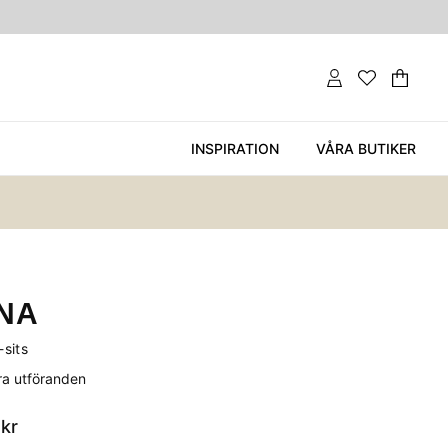
Var
Ant
.
INSPIRATION
VÅRA BUTIKER
NA
sits
era utföranden
kr