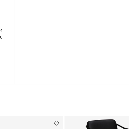
er
du