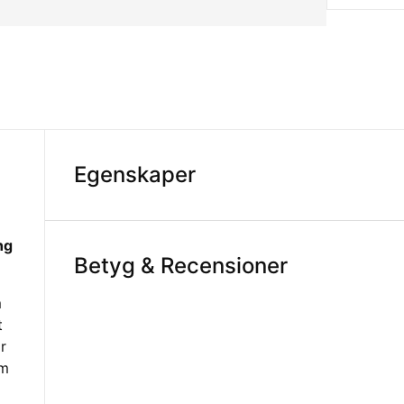
Egenskaper
ng
Betyg & Recensioner
m
t
r
om