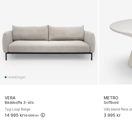
VERA
METRO
Bäddsoffa 3-sits
Soffbord
Tyg Loop Beige
Välj bland flera 
14 995 kr
Ordinarie pris:
3 995 kr
16 995 kr