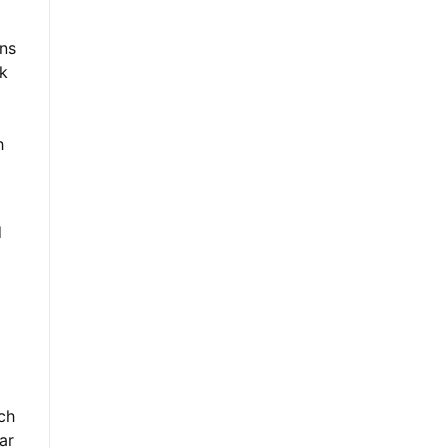
nns
ck
h
d
och
ar