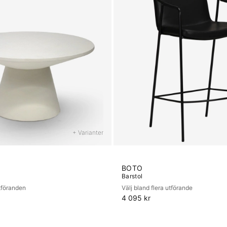
+ Varianter
BOTO
Barstol
utföranden
Välj bland flera utförande
4 095 kr