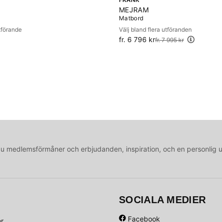
MEJRAM
Matbord
utförande
Välj bland flera utföranden
fr. 6 796 kr
Ordinarie pris:
fr. 7 995 kr
medlemsförmåner och erbjudanden, inspiration, och en personlig 
SOCIALA MEDIER
Facebook
er