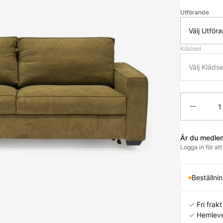
Utförande
Välj Utför
Klädsel
Välj Klädse
Antal
Är du medle
Logga in för at
Beställni
✓
Fri frakt 
✓
Hemleve