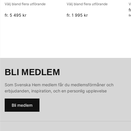
Välj bland flera utförande
Välj bland flera utförande
V
f
O
fr. 5 495 kr
fr. 1 995 kr
f
BLI MEDLEM
Som Svenska Hem medlem får du medlemsförmåner och
erbjudanden, inspiration, och en personlig upplevelse
Bli medlem