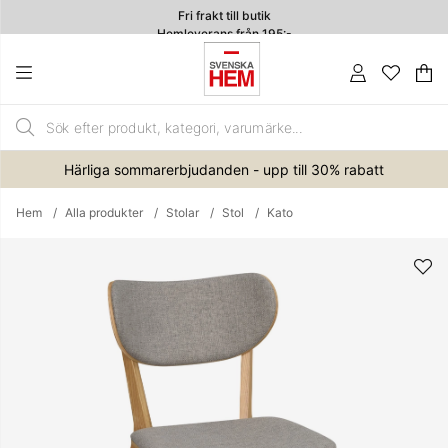
Fri frakt till butik
Hemleverans från 195:-
4.7
Va
An
.
Härliga sommarerbjudanden - upp till 30% rabatt
Hem
Alla produkter
Stolar
Stol
Kato
Produktbilder