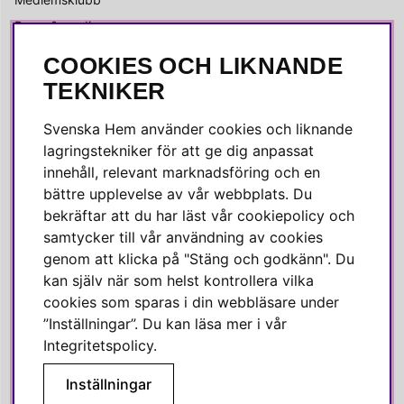
Press & media
COOKIES OCH LIKNANDE
SOCIALA MEDIER
TEKNIKER
Facebook
Svenska Hem använder cookies och liknande
Instagram
lagringstekniker för att ge dig anpassat
innehåll, relevant marknadsföring och en
Linkedin
bättre upplevelse av vår webbplats. Du
Pinterest
bekräftar att du har läst vår cookiepolicy och
samtycker till vår användning av cookies
genom att klicka på "Stäng och godkänn". Du
SVENSKA HEM
kan själv när som helst kontrollera vilka
cookies som sparas i din webbläsare under
Varmt välkommen till Svenska Hem!
”Inställningar”. Du kan läsa mer i vår
Vi värdesätter våra kunder högt och finns här för att hjälpa dig
Integritetspolicy
.
om du har några frågor eller vill ha inspiration.
Inställningar
Telefon:
010-35 00 610