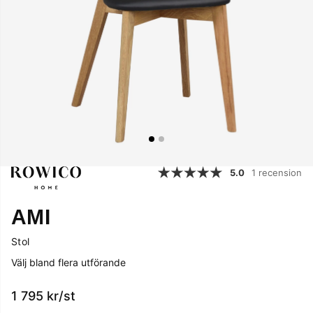
5.0
1 recension
AMI
Stol
Välj bland flera utförande
1 795
kr
/st