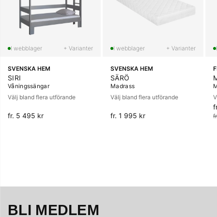
+ Varianter
+ Varianter
SVENSKA HEM
SVENSKA HEM
SIRI
SÄRÖ
Våningssängar
Madrass
M
Välj bland flera utförande
Välj bland flera utförande
V
f
O
fr. 5 495 kr
fr. 1 995 kr
f
BLI MEDLEM