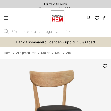
Fri frakt till butik
Hemleverans från 195:-
Va
An
.
Härliga sommarerbjudanden - upp till 30% rabatt
Hem
Alla produkter
Stolar
Stol
Ami
Produktbilder