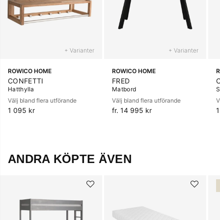
+ Varianter
+ Varianter
ROWICO HOME
ROWICO HOME
CONFETTI
FRED
Hatthylla
Matbord
S
Välj bland flera utförande
Välj bland flera utförande
V
1 095 kr
fr. 14 995 kr
1
ANDRA KÖPTE ÄVEN