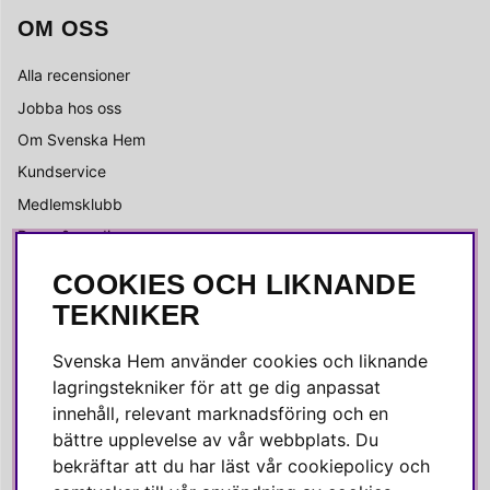
OM OSS
Alla recensioner
Jobba hos oss
Om Svenska Hem
Kundservice
Medlemsklubb
Press & media
COOKIES OCH LIKNANDE
SOCIALA MEDIER
TEKNIKER
Facebook
Svenska Hem använder cookies och liknande
Instagram
lagringstekniker för att ge dig anpassat
innehåll, relevant marknadsföring och en
Linkedin
bättre upplevelse av vår webbplats. Du
Pinterest
bekräftar att du har läst vår cookiepolicy och