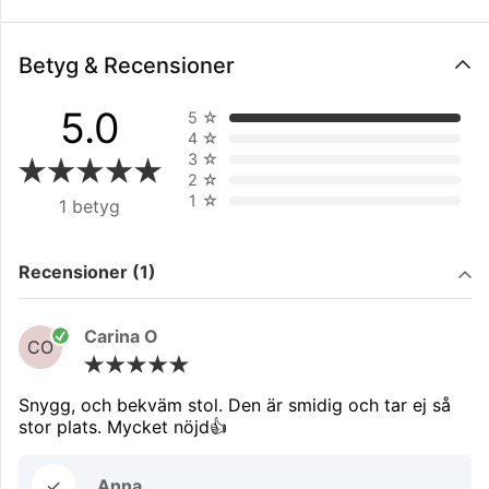
Betyg & Recensioner
5.0
5
☆
4
☆
3
☆
2
☆
1
☆
1 betyg
Filtrera på
Recensioner (1)
Carina O
CO
Snygg, och bekväm stol. Den är smidig och tar ej så
stor plats. Mycket nöjd👍
✓
Anna