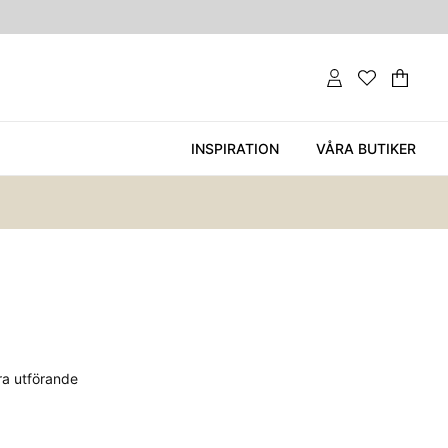
Var
Ant
.
INSPIRATION
VÅRA BUTIKER
O
era utförande