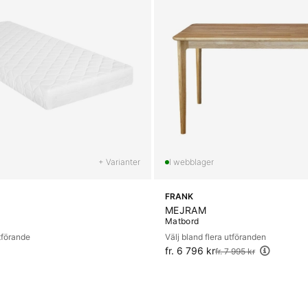
+ Varianter
FRANK
MEJRAM
Matbord
utförande
Välj bland flera utföranden
fr. 6 796 kr
Ordinarie pris:
fr. 7 995 kr