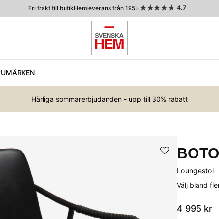
4.7
Fri frakt till butik
Hemleverans från 195:-
RUMÄRKEN
Härliga sommarerbjudanden - upp till 30% rabatt
BOT
Loungestol
Välj bland fl
4 995
kr