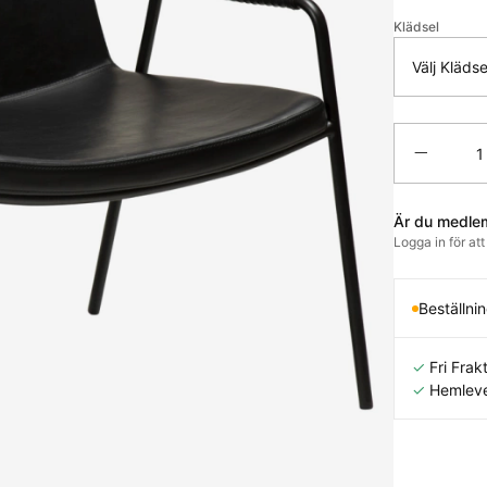
Klädsel
Välj Klädse
Antal
Är du medle
Logga in för at
Beställni
✓
Fri Frakt
✓
Hemleve