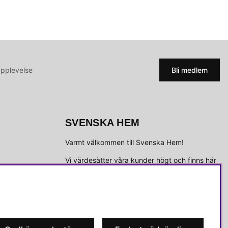
upplevelse
Bli medlem
SVENSKA HEM
Varmt välkommen till Svenska Hem!
Vi värdesätter våra kunder högt och finns här
för att hjälpa dig om du har några frågor eller
vill ha inspiration.
Telefon:
010-35 00 610
E-post:
e-handel@svenskahem.se