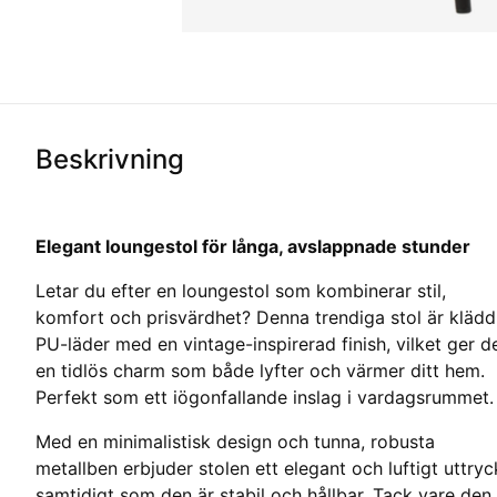
Beskrivning
Elegant loungestol för långa, avslappnade stunder
Letar du efter en loungestol som kombinerar stil,
komfort och prisvärdhet? Denna trendiga stol är klädd
PU-läder med en vintage-inspirerad finish, vilket ger d
en tidlös charm som både lyfter och värmer ditt hem.
Perfekt som ett iögonfallande inslag i vardagsrummet.
Med en minimalistisk design och tunna, robusta
metallben erbjuder stolen ett elegant och luftigt uttryc
samtidigt som den är stabil och hållbar. Tack vare den