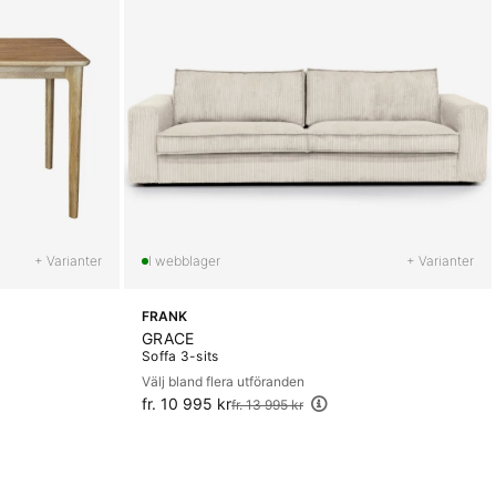
+ Varianter
+ Varianter
FRANK
GRACE
Soffa 3-sits
Välj bland flera utföranden
fr. 10 995 kr
Ordinarie pris:
fr. 13 995 kr