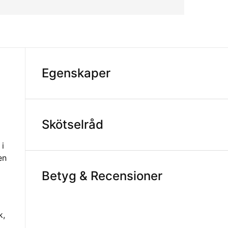
Egenskaper
Skötselråd
 i
en
Betyg & Recensioner
k,