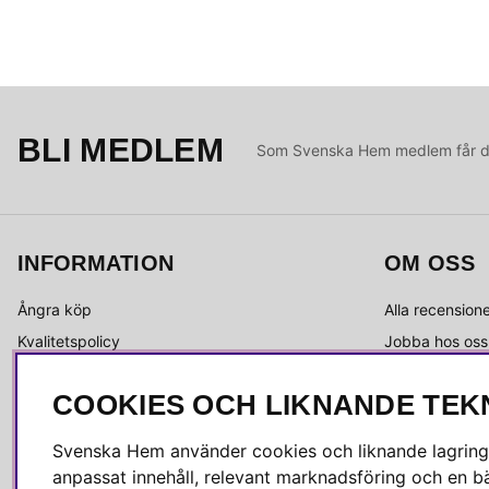
BLI MEDLEM
Som Svenska Hem medlem får du 
INFORMATION
OM OSS
Ångra köp
Alla recension
Kvalitetspolicy
Jobba hos oss
Integritetspolicy
Om Svenska 
COOKIES OCH LIKNANDE TEK
Köpvillkor
Kundservice
Leverans
Medlemsklubb
Svenska Hem använder cookies och liknande lagrings
Reklamation & retur
Press & media
anpassat innehåll, relevant marknadsföring och en bä