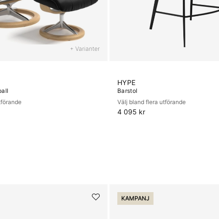
+ Varianter
HYPE
pall
Barstol
utförande
Välj bland flera utförande
4 095 kr
KAMPANJ